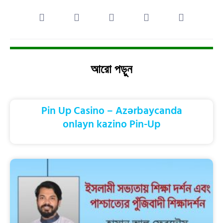
আরো পড়ুন
Pin Up Casino – Azərbaycanda
onlayn kazino Pin-Up