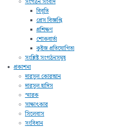
সংগঠন সংবাদ
বিবৃতি
প্রেস বিজ্ঞপ্তি
প্রশিক্ষণ
শোকবার্তা
কুইজ প্রতিযোগিতা
সংশ্লিষ্ট সংগঠনসমূহ
প্রকাশনা
দারসুল কোরআন
দারসুল হাদিস
স্মারক
সাক্ষাৎকার
সিলেবাস
সংবিধান