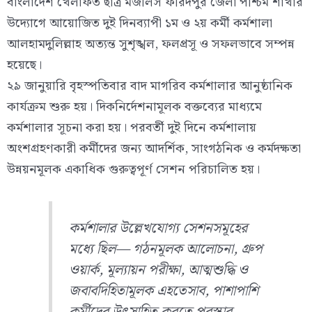
বাংলাদেশ খেলাফত ছাত্র মজলিস ফরিদপুর জেলা পশ্চিম শাখার
উদ্যোগে আয়োজিত দুই দিনব্যাপী ১ম ও ২য় কর্মী কর্মশালা
আলহামদুলিল্লাহ অত্যন্ত সুশৃঙ্খল, ফলপ্রসূ ও সফলভাবে সম্পন্ন
হয়েছে।
২৯ জানুয়ারি বৃহস্পতিবার বাদ মাগরিব কর্মশালার আনুষ্ঠানিক
কার্যক্রম শুরু হয়। দিকনির্দেশনামূলক বক্তব্যের মাধ্যমে
কর্মশালার সূচনা করা হয়। পরবর্তী দুই দিনে কর্মশালায়
অংশগ্রহণকারী কর্মীদের জন্য আদর্শিক, সাংগঠনিক ও কর্মদক্ষতা
উন্নয়নমূলক একাধিক গুরুত্বপূর্ণ সেশন পরিচালিত হয়।
কর্মশালার উল্লেখযোগ্য সেশনসমূহের
মধ্যে ছিল— গঠনমূলক আলোচনা, গ্রুপ
ওয়ার্ক, মূল্যায়ন পরীক্ষা, আত্মশুদ্ধি ও
জবাবদিহিতামূলক এহতেসাব, পাশাপাশি