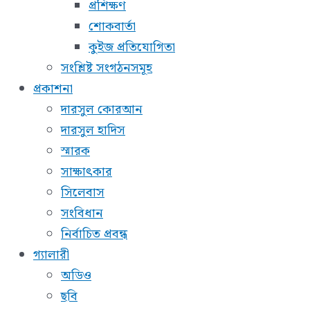
প্রশিক্ষণ
শোকবার্তা
কুইজ প্রতিযোগিতা
সংশ্লিষ্ট সংগঠনসমূহ
প্রকাশনা
দারসুল কোরআন
দারসুল হাদিস
স্মারক
সাক্ষাৎকার
সিলেবাস
সংবিধান
নির্বাচিত প্রবন্ধ
গ্যালারী
অডিও
ছবি