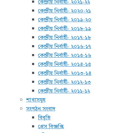
কেন্দ্রীয় নির্বাহী- ২০২১-২২
কেন্দ্রীয় নির্বাহী- ২০২০-২১
কেন্দ্রীয় নির্বাহী- ২০১৯-২০
কেন্দ্রীয় নির্বাহী- ২০১৮-১৯
কেন্দ্রীয় নির্বাহী- ২০১৭-১৮
কেন্দ্রীয় নির্বাহী- ২০১৬-১৭
কেন্দ্রীয় নির্বাহী- ২০১৫-১৬
কেন্দ্রীয় নির্বাহী- ২০১৪-১৫
কেন্দ্রীয় নির্বাহী- ২০১৩-১৪
কেন্দ্রীয় নির্বাহী- ২০১২-১৩
কেন্দ্রীয় নির্বাহী- ২০১১-১২
শাখাসমূহ
সংগঠন সংবাদ
বিবৃতি
প্রেস বিজ্ঞপ্তি