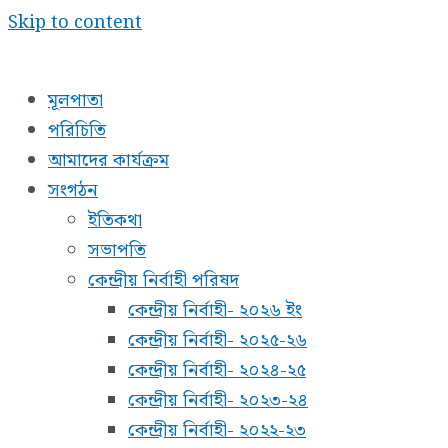
Skip to content
মূলপাতা
পরিচিতি
আমাদের কার্যক্রম
সংগঠন
ইতিকথা
সভাপতি
কেন্দ্রীয় নির্বাহী পরিষদ
কেন্দ্রীয় নির্বাহী- ২০২৬ ইং
কেন্দ্রীয় নির্বাহী- ২০২৫-২৬
কেন্দ্রীয় নির্বাহী- ২০২৪-২৫
কেন্দ্রীয় নির্বাহী- ২০২৩-২৪
কেন্দ্রীয় নির্বাহী- ২০২২-২৩