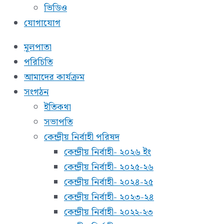
ভিডিও
যোগাযোগ
মূলপাতা
পরিচিতি
আমাদের কার্যক্রম
সংগঠন
ইতিকথা
সভাপতি
কেন্দ্রীয় নির্বাহী পরিষদ
কেন্দ্রীয় নির্বাহী- ২০২৬ ইং
কেন্দ্রীয় নির্বাহী- ২০২৫-২৬
কেন্দ্রীয় নির্বাহী- ২০২৪-২৫
কেন্দ্রীয় নির্বাহী- ২০২৩-২৪
কেন্দ্রীয় নির্বাহী- ২০২২-২৩