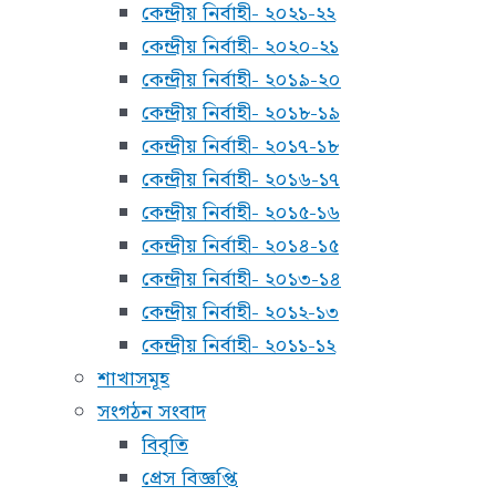
কেন্দ্রীয় নির্বাহী- ২০২১-২২
কেন্দ্রীয় নির্বাহী- ২০২০-২১
কেন্দ্রীয় নির্বাহী- ২০১৯-২০
কেন্দ্রীয় নির্বাহী- ২০১৮-১৯
কেন্দ্রীয় নির্বাহী- ২০১৭-১৮
কেন্দ্রীয় নির্বাহী- ২০১৬-১৭
কেন্দ্রীয় নির্বাহী- ২০১৫-১৬
কেন্দ্রীয় নির্বাহী- ২০১৪-১৫
কেন্দ্রীয় নির্বাহী- ২০১৩-১৪
কেন্দ্রীয় নির্বাহী- ২০১২-১৩
কেন্দ্রীয় নির্বাহী- ২০১১-১২
শাখাসমূহ
সংগঠন সংবাদ
বিবৃতি
প্রেস বিজ্ঞপ্তি