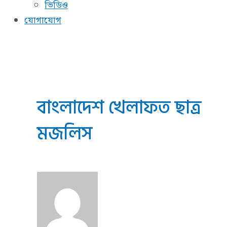
ভিডিও
যোগাযোগ
বাংলাদেশ খেলাফত ছাত্র
মজলিস