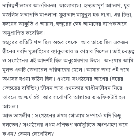
দায়িত্বশীলদের আন্তরিকতা, ভালোবাসা, হৃদ্যতাপূর্ণ আচরণ, যুব
মজলিস সভাপতি মাওলানা মুহাম্মাদ মামুনুল হক দা.বা. এর চিন্তা,
হৃদয়ের আকুতি ও আহ্বান, হুজুরের স্নেহ আমাদের ব্যাপকভাবে
অনুপ্রাণিত করেছিল।
হুজুরের প্রতিটি শব্দ ছিল অন্তর থেকে। আর তাতে ছিল একজন
দ্বীনের দরদি মুজাহিদের ব্যাকুলতার ও কান্নার মিশেল। তাই নেতৃত্ব
ও সংগঠনের এই আদর্শই ছিল অনুপ্রেরণার উৎস। অন্যথায় আমি
মূলত একটি জেনারেল পরিবারের ছেলে। আমার জন্য ওই পথে
অগ্রসর হওয়া কঠিন ছিল। এখনো সংগঠনের আগের (ঘরের
ভেতরের বাইন্ডিং) জীবন আর এখনকার স্বাধীনজীবন নিয়ে
ভাবলে আশ্চর্য হই। আর সর্বোপরি আল্লাহর তাওফিকটাই হল
আসল।
আত তাগলীব : সংগঠনের প্রথম প্রোগ্রাম সম্পর্কে যদি কিছু
বলতেন? সংগঠনের প্রথম প্রশিক্ষণ কর্মসূচিতে অংশগ্রহণ কবে
কখন? কেমন লেগেছিল?