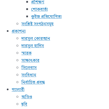
প্রশিক্ষণ
শোকবার্তা
কুইজ প্রতিযোগিতা
সংশ্লিষ্ট সংগঠনসমূহ
প্রকাশনা
দারসুল কোরআন
দারসুল হাদিস
স্মারক
সাক্ষাৎকার
সিলেবাস
সংবিধান
নির্বাচিত প্রবন্ধ
গ্যালারী
অডিও
ছবি