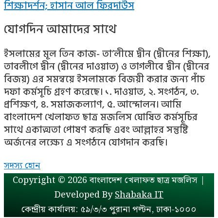
শিক্ষাদর্শন; হাসান আল ফিরদাউস
যোগদিন আমাদের সাথে
ইসলামের মূল তিন কাজ- তা’লীমে দ্বীন (দ্বীনের শিক্ষা),
তাবলীগে দ্বীন (দ্বীনের দাওয়াত) ও তাগলীবে দ্বীন (দ্বীনের
বিজয়) এর সমন্বয়ে ইসলামকে বিজয়ী করার জন্য পাঁচ
দফা কর্মসূচি গ্রহণ করেছে। ১. দাওয়াত, ২. সংগঠন, ৩.
প্রশিক্ষণ, ৪. সমাজকল্যাণ, ৫. আন্দোলন। আমি
বাংলাদেশ খেলাফত ছাত্র মজলিস ঘোষিত কর্মসূচির
সাথে একাত্মতা পোষণ করছি এবং আল্লাহর সন্তুষ্টি
অর্জনের লক্ষ্যে এ সংগঠনে যোগদান করছি।
সদস্য হোন
Copyright © 2026
বাংলাদেশ খেলাফত ছাত্র মজলিস
|
Developed By
Shabaka IT
কেন্দ্রীয় কার্যালয়: ৫৯/৩/৩ পুরানা পল্টন, ঢাকা-১০০০