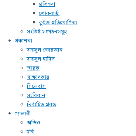
প্রশিক্ষণ
শোকবার্তা
কুইজ প্রতিযোগিতা
সংশ্লিষ্ট সংগঠনসমূহ
প্রকাশনা
দারসুল কোরআন
দারসুল হাদিস
স্মারক
সাক্ষাৎকার
সিলেবাস
সংবিধান
নির্বাচিত প্রবন্ধ
গ্যালারী
অডিও
ছবি