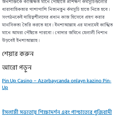
জনশক্তিকে কাক্সিক্ষত মানে পৌঁছাতে প্রশিক্ষণ কর্মসূচিগুলোর
ধারাবাহিকতার পাশাপাশি নিত্যনতুন র্কমসূচি হাতে নিতে হবে।
সংগঠনকেই দায়িত্বশীলদের প্রধান কাজ হিসেবে গ্রহণ করার
মানসিকতা তৈরি করতে হবে। ইনশাআল্লাহ এর মাধ্যমেই কাঙ্খিত
মানে আমরা পৌঁছতে পারবো। খোদার জমিনে হেলালী নিশান
উড়বেই ইনশাআল্লাহ।
শেয়ার করুন
আরো পড়ুন
Pin Up Casino – Azərbaycanda onlayn kazino Pin-
Up
ইসলামী সভ্যতায় শিক্ষাদর্শন এবং পাশ্চাত্যের পুজিবাদী