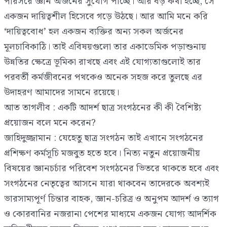
পরিসরে জ্ঞান অর্জনের সুযোগ পাচ্ছে। আর বড় কথা হচ্ছে, সে
একজন দায়িত্বশীল হিসেবে গড়ে উঠছে। আর আমি মনে করি
‘দায়িত্ববোধ’ হল একজন ব্যক্তির অন্য সকল অর্জনের
মূলচাবিকাঠি। তাই এবিষয়গুলো তার একাডেমিক পড়াশুনায়
উন্নতির ক্ষেত্রে ভূমিকা রাখছে এবং এই যোগ্যতাগুলোই তার
পরবর্তী কর্মজীবনের পথকেও অনেক সহজ করে তুলছে এর
উদাহরণ আমাদের সামনে রয়েছে।
আত তাগলীব : একটি আদর্শ ছাত্র সংগঠনের কী কী বৈশিষ্ট্য
প্রয়োজন বলে মনে করেন?
জাহিদুজ্জামান : যেহেতু ছাত্র সংগঠন তাই এখানে সংগঠনের
প্রশিক্ষণ কর্মসূচি মজবুত হতে হবে। নিত্য নতুন প্রয়োজনীয়
বিষয়ের জ্ঞানচর্চার পরিবেশ সংগঠনের ভিতরে থাকতে হবে এবং
সংগঠনের নেতৃত্বের আসনে যারা থাকবেন তাদেরকে অবশ্যই
ভারসাম্যপূর্ণ চিন্তার বাহক, জ্ঞান-চরিত্র ও অনুপম আদর্শ ও ত্যাগ
ও কোরবানির নজরানা পেশের মাধ্যমে একজন যোগ্য আদর্শিক