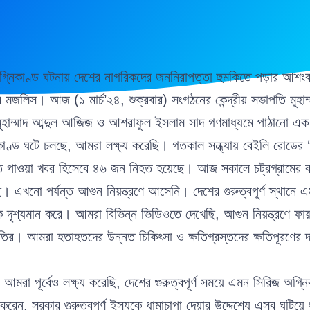
অগ্নিকাণ্ড ঘটনায় দেশের নাগরিকদের জননিরাপত্তা হুমকিতে পড়ার আশং
মজলিস। আজ (১ মার্চ’২৪, শুক্রবার) সংগঠনের কেন্দ্রীয় সভাপতি মুহাম্ম
ুহাম্মাদ আব্দুল আজিজ ও আশরাফুল ইসলাম সাদ গণমাধ্যমে পাঠানো এক 
াণ্ড ঘটে চলছে, আমরা লক্ষ্য করেছি। গতকাল সন্ধ্যায় বেইলি রোডের ‘কাচ্
ত পাওয়া খবর হিসেবে ৪৬ জন নিহত হয়েছে। আজ সকালে চট্রগ্রামের বা
 এখনো পর্যন্ত আগুন নিয়ন্ত্রণে আসেনি। দেশের গুরুত্বপূর্ণ স্থানে 
দৃশ্যমান করে। আমরা বিভিন্ন ভিডিওতে দেখেছি, আগুন নিয়ন্ত্রণে ফায়ার
তির। আমরা হতাহতদের উন্নত চিকিৎসা ও ক্ষতিগ্রস্তদের ক্ষতিপূরণের 
আমরা পূর্বেও লক্ষ্য করেছি, দেশের গুরুত্বপূর্ণ সময়ে এমন সিরিজ অগ্
ন, সরকার গুরুত্বপূর্ণ ইস্যুকে ধামাচাপা দেয়ার উদ্দেশ্যে এসব ঘটিয়